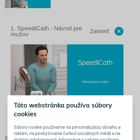
1. SpeediCath - Návod pre
Zatvoriť
mužov
Táto webstránka používa súbory
cookies
Vzorky zdarma na:
https://visit.coloplast.sk/204
Súbory cookie používame na personalizáciu obsahu a
Zatvoriť
reklám, na poskytovanie funkcií sociálnych médií a na
2. SpeediCath - Návod
analýzu návštevnosti. Informácie o vašom používaní