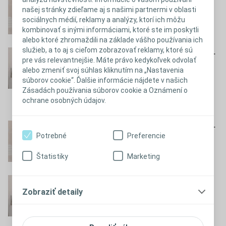
našej stránky zdieľame aj s našimi partnermi v oblasti
pre ženy
sociálnych médií, reklamy a analýzy, ktorí ich môžu
Pozrieť video
kombinovať s inými informáciami, ktoré ste im poskytli
alebo ktoré zhromaždili na základe vášho používania ich
služieb, a to aj s cieľom zobrazovať reklamy, ktoré sú
3. SpeediCath Compact -
pre vás relevantnejšie. Máte právo kedykoľvek odvolať
Návod pre mužov
alebo zmeniť svoj súhlas kliknutím na „Nastavenia
súborov cookie“. Ďalšie informácie nájdete v našich
Pozrieť video
Zásadách používania súborov cookie a Oznámení o
ochrane osobných údajov.
4. SpeediCath Compact -
Potrebné
Preferencie
Návod pre ženy
Pozrieť video
Štatistiky
Marketing
5. SpeediCath Compact
Zobraziť detaily
Set - Návod pre mužov
Pozrieť video