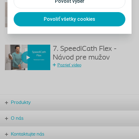
Povoliť výber
6. SpeediCath Compact
Set - Návod pre ženy
Povoliť všetky cookies
Pozrieť video
7. SpeediCath Flex -
Návod pre mužov
Pozrieť video
Produkty
O nás
Kontaktujte nás