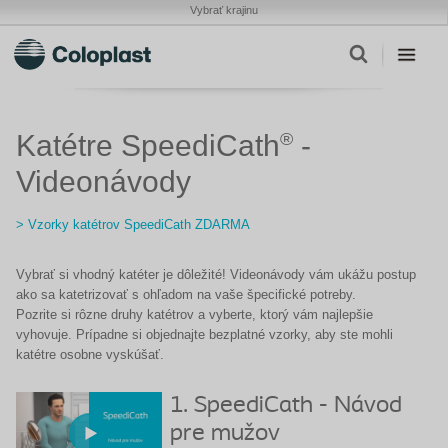
Vybrať krajinu
Katétre SpeediCath
®
-
Videonávody
> Vzorky katétrov SpeediCath ZDARMA
Vybrať si vhodný katéter je dôležité! Videonávody vám ukážu postup
ako sa katetrizovať s ohľadom na vaše špecifické potreby.
Pozrite si rôzne druhy katétrov a vyberte, ktorý vám najlepšie
vyhovuje. Prípadne si objednajte bezplatné vzorky, aby ste mohli
katétre osobne vyskúšať.
1. SpeediCath - Návod
pre mužov