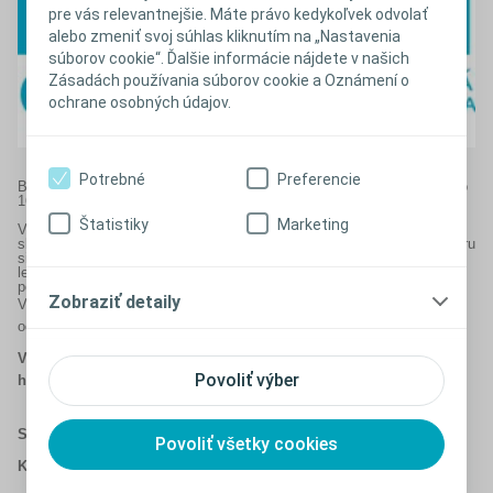
pre vás relevantnejšie. Máte právo kedykoľvek odvolať
alebo zmeniť svoj súhlas kliknutím na „Nastavenia
súborov cookie“. Ďalšie informácie nájdete v našich
Zásadách používania súborov cookie a Oznámení o
ochrane osobných údajov.
Potrebné
Preferencie
Bezplatná infolinka je vám k dispozícii
v pracovných dňoch od 8.00 do
16.00
.
Štatistiky
Marketing
Vždy sa dovoláte našim zdravotným sestrám, ktoré majú viacročné
skúsenosti s prácou na bezplatnej linke. Počas telefonického rozhovoru
si môžete požiadať o zaslanie dodatočných informácii formou brožúr,
letákov alebo odkazov na webové stránky. Naše poradkyne vám radi
pošlú vzorky zdarma.
Zobraziť detaily
V prípade vážnych zdravotných problémov, vám naše poradkyne
odporučia návštevu najbližšieho odborného lekára/sestru.
V hľadaní odpovedí na vaše otázky nie ste sami.
Skúsme ich
Povoliť výber
hľadať spoločne!
Sme tu pre vás, aby sme vám pomohli.
Povoliť všetky cookies
Kontaktujte nás.