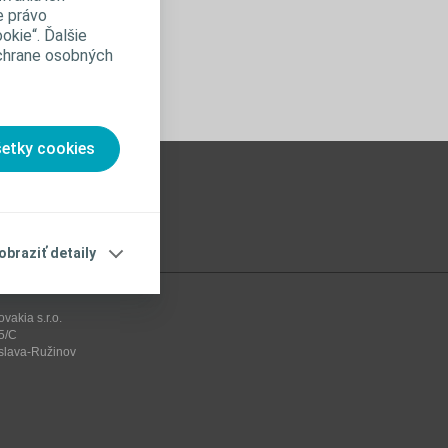
e právo
okie“. Ďalšie
ochrane osobných
šetky cookies
obraziť detaily
vakia s.r.o.
5/C
islava-Ružinov