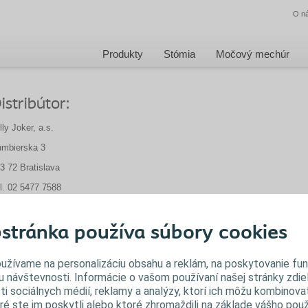
O n
Produkty
Stómia
Močový mechúr
istribútor:
lly Joker, a.s.
mbierska 3
3 72 Bratislava
l. 02 5477 7588
loplast@jolly-joker.sk
stránka používa súbory cookies
ásielková služba:
užívame na personalizáciu obsahu a reklám, na poskytovanie fun
u návštevnosti. Informácie o vašom používaní našej stránky zdie
rsus JJ, s.r.o.
ti sociálnych médií, reklamy a analýzy, ktorí ich môžu kombinovať
ré ste im poskytli alebo ktoré zhromaždili na základe vášho použ
romová 38