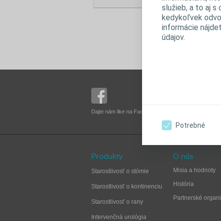
služieb, a to aj 
83
kedykoľvek odvol
informácie nájde
Te
údajov.
Br
Dajte nám like na Facebooku
Sledujte nás na Yo
Potrebné
Produkty
O nás
Misia a hodnoty
Starostlivosť o stómie
História
Starostlivosť o kontinenciu
Partnerské organi
Starostlivosť o rany
Intervenčná urológia