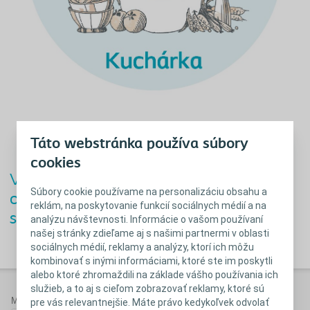
Táto webstránka používa súbory
cookies
Vyplňte prosím svoje kontaktné údaje a
Súbory cookie používame na personalizáciu obsahu a
odošlite formulár. Stomická kuchárka sa
reklám, na poskytovanie funkcií sociálnych médií a na
stiahne vo formáte PDF.
analýzu návštevnosti. Informácie o vašom používaní
našej stránky zdieľame aj s našimi partnermi v oblasti
sociálnych médií, reklamy a analýzy, ktorí ich môžu
kombinovať s inými informáciami, ktoré ste im poskytli
alebo ktoré zhromaždili na základe vášho používania ich
služieb, a to aj s cieľom zobrazovať reklamy, ktoré sú
Meno*
pre vás relevantnejšie. Máte právo kedykoľvek odvolať