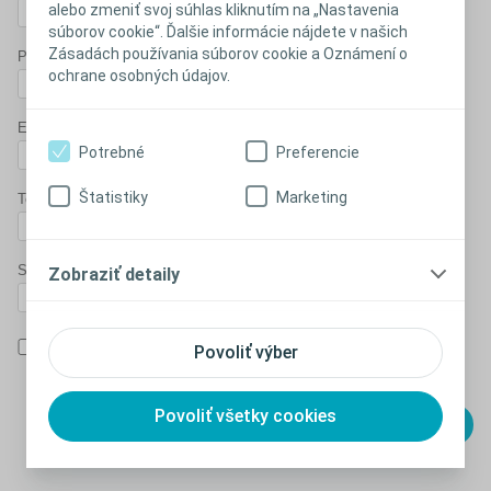
alebo zmeniť svoj súhlas kliknutím na „Nastavenia
súborov cookie“. Ďalšie informácie nájdete v našich
Zásadách používania súborov cookie a Oznámení o
Priezvisko*
ochrane osobných údajov.
Email*
Potrebné
Preferencie
Štatistiky
Marketing
Telefón*
Správa
Zobraziť detaily
Prečítal/la som si
podmienky súhlasu
so spracovaním osobných
Povoliť výber
údajov a svoj súhlas vyjadrujem zaškrtnutím tohto políčka.
Povoliť všetky cookies