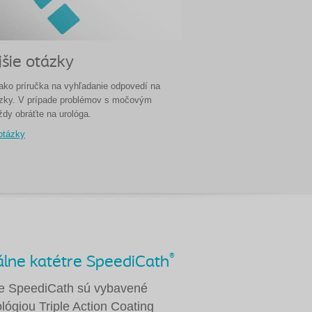
jšie otázky
 ako príručka na vyhľadanie odpovedí na
tázky. V prípade problémov s močovým
dy obráťte na urológa.
otázky
®
álne katétre SpeediCath
re SpeediCath sú vybavené
lógiou Triple Action Coating