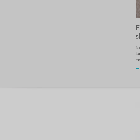
F
s
Na
to
mý