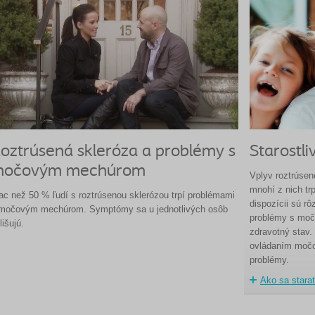
oztrúsená skleróza a problémy s
Starostl
očovým mechúrom
Vplyv roztrúsene
mnohí z nich t
ac než 50 % ľudí s roztrúsenou sklerózou trpí problémami
dispozícii sú rô
močovým mechúrom. Symptómy sa u jednotlivých osôb
problémy s moč
lišujú.
zdravotný stav.
ovládaním močo
problémy.
Ako sa stara