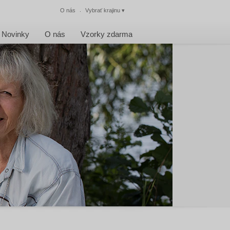
O nás
Vybrať krajinu
▾
Zatvoriť
Novinky
O nás
Vzorky zdarma