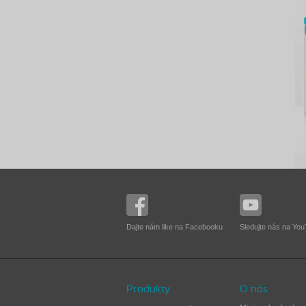
Dajte nám like na Facebooku
Sledujte nás na Yo
Produkty
O nás