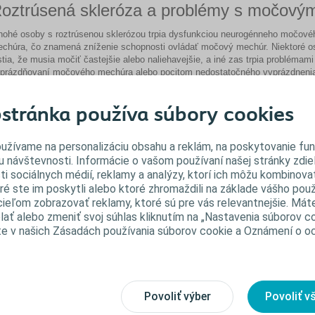
oztrúsená skleróza a problémy s močov
ohé osoby s roztrúsenou sklerózou trpia dysfunkciou neurogénneho močové
chúra, čo znamená zníženie schopnosti ovládať močový mechúr. Niektoré o
stia, že musia močiť častejšie alebo naliehavejšie, a iné zas trpia problémami 
prázdňovaní močového mechúra alebo pocitom nedostatočného vyprázdneni
čového mechúra.
liečené problémy s močovým mechúrom môžu mať významné následky na p
stránka používa súbory cookies
horenia a kvalitu života.
mptómy uvedené nižšie môžu byť prvými indikáciami roztrúsenej sklerózy, 
horenia sa však môžu rozvinúť.
užívame na personalizáciu obsahu a reklám, na poskytovanie fun
u návštevnosti. Informácie o vašom používaní našej stránky zdie
očová inkontinencia
ti sociálnych médií, reklamy a analýzy, ktorí ich môžu kombinovať
ré ste im poskytli alebo ktoré zhromaždili na základe vášho použ
Únik moču.
s cieľom zobrazovať reklamy, ktoré sú pre vás relevantnejšie. Mát
Únik menšieho alebo väčšieho množstva moču bez varovania alebo bez
ať alebo zmeniť svoj súhlas kliknutím na „Nastavenia súborov co
naliehavej potreby navštíviť toaletu.
te v našich Zásadách používania súborov cookie a Oznámení o 
Samovoľný únik počas kýchania, kašľania, smiechu alebo fyzického cvičen
Náhla potreba návštevy toalety a močenia.
Potreba močiť dva alebo viackrát v priebehu noci (noktúria).
očová retencia
Povoliť výber
Povoliť v
Močová nerozhodnosť, t. j. problém so začatím močenia.