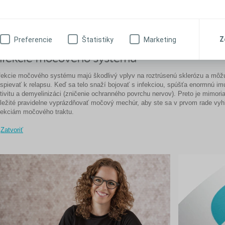
Náhle nutkanie na močenie, ale neschopnosť začať močiť.
Časté návštevy toalety.
Kvapkanie moču z dôvodu inkontinencie z preplnenia.
Slabý prúd.
Z
Preferencie
Štatistiky
Marketing
Opuchnutá dolná časť brucha.
nfekcie močového systému
fekcie močového systému majú škodlivý vplyv na roztrúsenú sklerózu a môž
ispievať k relapsu. Keď sa telo snaží bojovať s infekciou, spúšťa enormnú im
tivitu a demyelinizáci (zničenie ochranného povrchu nervov). Preto je mimori
ležité pravidelne vyprázdňovať močový mechúr, aby ste sa v prvom rade vyhl
fekciám močového traktu.
Zatvoriť