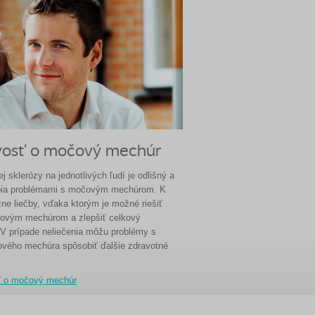
ivosť o močový mechúr
j sklerózy na jednotlivých ľudí je odlišný a
rpia problémami s močovým mechúrom. K
zne liečby, vďaka ktorým je možné riešiť
ovým mechúrom a zlepšiť celkový
 V prípade neliečenia môžu problémy s
vého mechúra spôsobiť ďalšie zdravotné
ť o močový mechúr