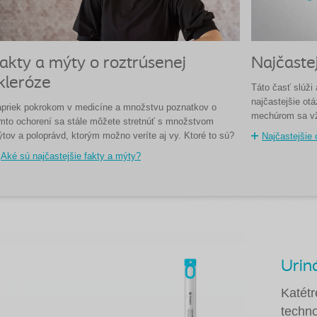
akty a mýty o roztrúsenej
Najčaste
kleróze
Táto časť slúži
najčastejšie o
priek pokrokom v medicíne a množstvu poznatkov o
mechúrom sa vž
mto ochorení sa stále môžete stretnúť s množstvom
tov a poloprávd, ktorým možno veríte aj vy. Ktoré to sú?
Najčastejšie 
Aké sú najčastejšie fakty a mýty?
Urin
Katét
techno