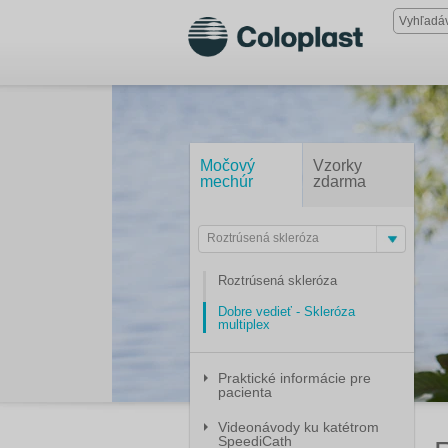
Močový
Vzorky
mechúr
zdarma
Roztrúsená skleróza
Roztrúsená skleróza
Dobre vedieť - Skleróza
multiplex
Praktické informácie pre
pacienta
Videonávody ku katétrom
SpeediCath