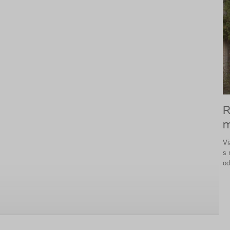
R
m
Vi
s 
od