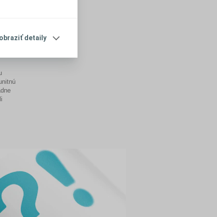
obraziť detaily
u
unitnú
adne
i