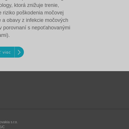
logy, ktorá znižuje trenie,
e riziko poškodenia močovej
e a obavy z infekcie močových
(v porovnaní s nepoťahovanými
ami).
ť viac
vakia s.r.o.
5/C