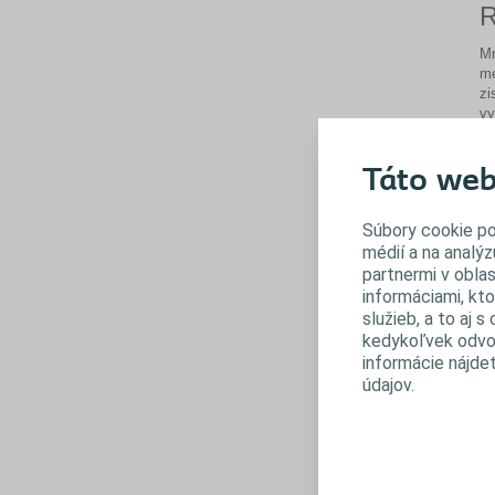
R
Mn
me
zi
vy
mo
Ne
Táto web
oc
Sy
oc
Súbory cookie po
médií a na analýz
M
partnermi v oblas
informáciami, kto
služieb, a to aj 
kedykoľvek odvol
informácie nájde
údajov.
M