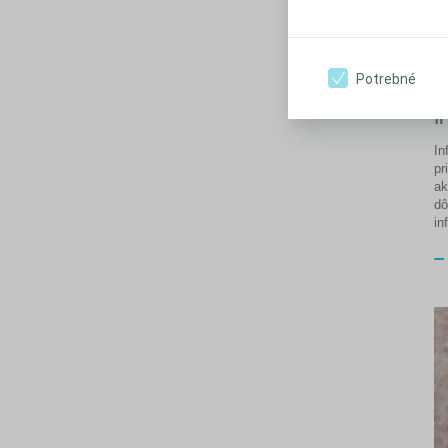
Potrebné
I
In
pr
ak
dô
in