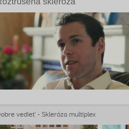
Roztrúsená skleróza
obre vedieť - Skleróza multiplex