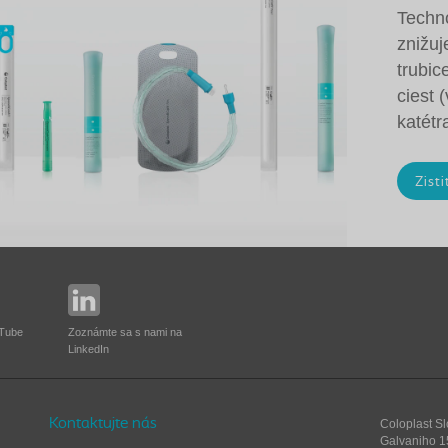
Techno
znižuj
trubic
ciest 
katétr
Zisti
Zoznámte sa s nami na
uTube
LinkedIn
Kontaktujte nás
Coloplast Slo
Galvaniho 1