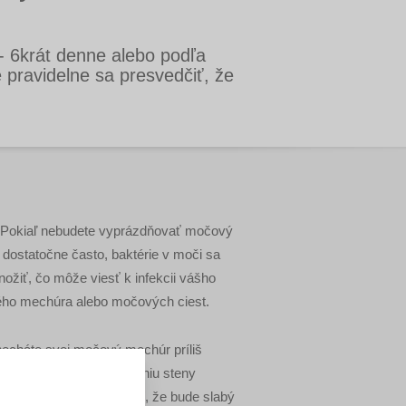
- 6krát denne alebo podľa
é pravidelne sa presvedčiť, že
 Pokiaľ nebudete vyprázdňovať močový
dostatočne často, baktérie v moči sa
ožiť, čo môže viesť k infekcii vášho
ho mechúra alebo močových ciest.
necháte svoj močový mechúr príliš
ý, môže dôjsť k preťaženiu steny
o mechúra, čo spôsobí, že bude slabý