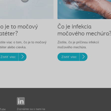
o je to močový
Čo je infekcia
atéter?
močového mechúra
stite viac o tom, čo je to močový
Zistite, čo je príčinou infekcií
téter alebo cievka.
močového mechúra.
Zistiť viac
Zistiť viac
Zoznámte sa s nami na
uTube