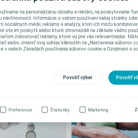
alebo n
užívame na personalizáciu obsahu a reklám, na poskytovanie fun
tlak vo
u návštevnosti. Informácie o vašom používaní našej stránky zdie
sa moč 
ti sociálnych médií, reklamy a analýzy, ktorí ich môžu kombinovať
moču mô
ré ste im poskytli alebo ktoré zhromaždili na základe vášho použ
s cieľom zobrazovať reklamy, ktoré sú pre vás relevantnejšie. Mát
poškode
ať alebo zmeniť svoj súhlas kliknutím na „Nastavenia súborov co
močovom
te v našich Zásadách používania súborov cookie a Oznámení o 
preteka
inkontin
Povoliť výber
Povoliť v
Odporúčané články
Z
Preferencie
Štatistiky
Marketing