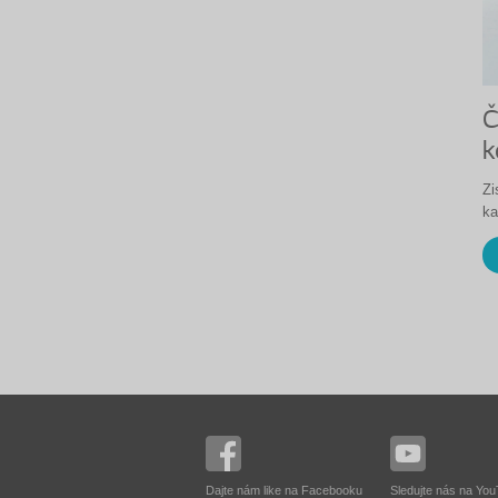
Č
k
Zi
ka
Dajte nám like na Facebooku
Sledujte nás na Yo