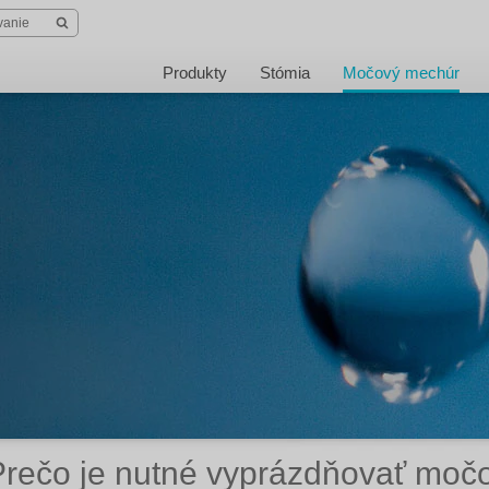
Produkty
Stómia
Močový mechúr
Prečo je nutné vyprázdňovať moč