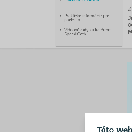
Praktické informácie
Z
Praktické informácie pre
J
pacienta
o
Videonávody ku katétrom
j
SpeediCath
Táto web