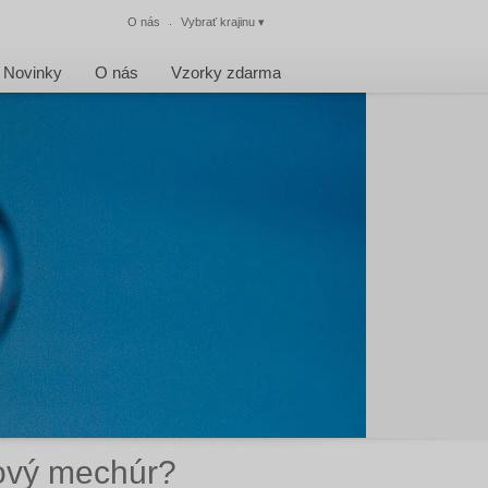
O nás
Vybrať krajinu
▾
Zatvoriť
Novinky
O nás
Vzorky zdarma
ový mechúr?