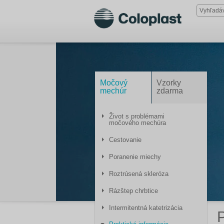
Močový
Vzorky
mechúr
zdarma
Život s problémami
močového mechúra
Cestovanie
Poranenie miechy
Roztrúsená skleróza
Rázštep chrbtice
Intermitentná katetrizácia