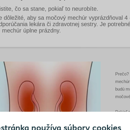
istite, čo sa stane, pokiaľ to neurobíte.
e dôležité, aby sa močový mechúr vyprázdňoval 4 
dporúčania lekára či zdravotnej sestry. Je potrebn
e mechúr úplne prázdny.
Prečo?
mechúr 
budú mn
močové
Pokiaľ 
naplnen
stránka používa súbory cookies
močovéh