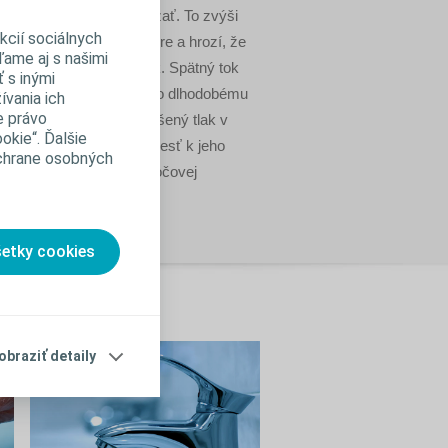
ebude schopný moč udržať. To zvýši
kcií sociálnych
 vašom močovom mechúre a hrozí, že
ľame aj s našimi
dostane späť do obličiek. Spätný tok
 s inými
že viesť k infekcii alebo dlhodobému
ívania ich
e právo
niu vašich obličiek. Zvýšený tlak v
okie“. Ďalšie
 mechúre môže tiež viesť k jeho
ochrane osobných
niu, t.j. k úniku moču (močovej
encii).
šetky cookies
obraziť detaily