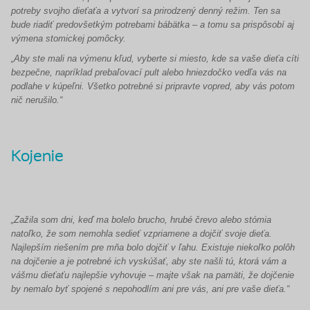
potreby svojho dieťaťa a vytvorí sa prirodzený denný režim. Ten sa
bude riadiť predovšetkým potrebami bábätka – a tomu sa prispôsobí aj
výmena stomickej pomôcky.
„Aby ste mali na výmenu kľud, vyberte si miesto, kde sa vaše dieťa cíti
bezpečne, napríklad prebaľovací pult alebo hniezdočko vedľa vás na
podlahe v kúpeľni. Všetko potrebné si pripravte vopred, aby vás potom
nič nerušilo.“
Kojenie
„Zažila som dni, keď ma bolelo brucho, hrubé črevo alebo stómia
natoľko, že som nemohla sedieť vzpriamene a dojčiť svoje dieťa.
Najlepším riešením pre mňa bolo dojčiť v ľahu. Existuje niekoľko polôh
na dojčenie a je potrebné ich vyskúšať, aby ste našli tú, ktorá vám a
vášmu dieťaťu najlepšie vyhovuje – majte však na pamäti, že dojčenie
by nemalo byť spojené s nepohodlím ani pre vás, ani pre vaše dieťa.“