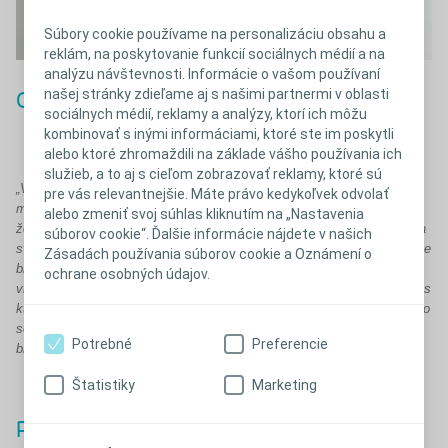
Súbory cookie používame na personalizáciu obsahu a
reklám, na poskytovanie funkcií sociálnych médií a na
analýzu návštevnosti. Informácie o vašom používaní
našej stránky zdieľame aj s našimi partnermi v oblasti
Odfoťte si tehotenské bruško
sociálnych médií, reklamy a analýzy, ktorí ich môžu
kombinovať s inými informáciami, ktoré ste im poskytli
alebo ktoré zhromaždili na základe vášho používania ich
služieb, a to aj s cieľom zobrazovať reklamy, ktoré sú
„Vaše bruško je krásne v každej fáze tehotenstva. Napriek stómii a
pre vás relevantnejšie. Máte právo kedykoľvek odvolať
možným jazvám z predchádzajúcich
operácií
je dôležité si uvedomiť,
alebo zmeniť svoj súhlas kliknutím na „Nastavenia
že vaše bruško je rovnako krásne ako každé iné. Keď si spomínam na
súborov cookie“. Ďalšie informácie nájdete v našich
svoje prvé tehotenstvo, pamätám si, že som sa cítila nezvyčajne. Moje
Zásadách používania súborov cookie a Oznámení o
brucho nevyzeralo ako všetky tie dokonalé, okrúhle brušká, ktoré som
ochrane osobných údajov.
videla v knihách o tehotenstve, a bolo vlastne ťažké nájsť informácie, s
ktorými by som sa mohla stotožniť. Preto som si ho takmer nefotila, čo
som neskôr ľutovala. Je veľká radosť pozerať sa na fotky rastúceho
Potrebné
Preferencie
bruška, ako sa mení a ako sa stómia počas tehotenstva presúva.“
Štatistiky
Marketing
Pred pôrodom si pripravte stomické