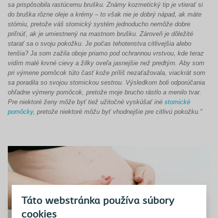
sa prispôsobila rastúcemu brušku. Známy kozmetický tip je vtierať si
do bruška rôzne oleje a krémy – to však nie je dobrý nápad, ak máte
stómiu, pretože váš stomický systém jednoducho nemôže dobre
priľnúť, ak je umiestnený na mastnom brušku. Zároveň je dôležité
starať sa o svoju pokožku. Je počas tehotenstva citlivejšia alebo
tenšia? Ja som zažila oboje priamo pod ochrannou vrstvou, kde teraz
vidím malé krvné cievy a žilky oveľa jasnejšie než predtým. Aby som
pri výmene pomôcok túto časť kože príliš nezaťažovala, viackrát som
sa poradila so svojou stomickou sestrou. Výsledkom boli odporúčania
ohľadne výmeny pomôcok, pretože moje brucho rástlo a menilo tvar.
Pre niektoré ženy môže byť tiež užitočné vyskúšať iné
stomické
pomôcky
, pretože niektoré môžu byť vhodnejšie pre citlivú pokožku."
Táto webstránka používa súbory
cookies