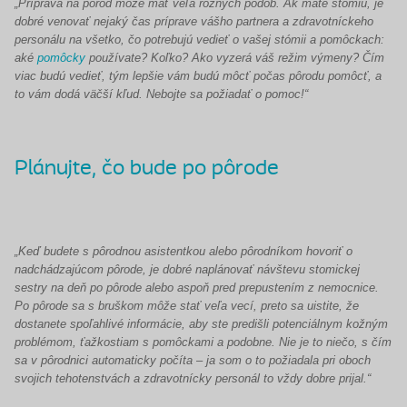
„Príprava na pôrod môže mať veľa rôznych podôb. Ak máte stómiu, je
dobré venovať nejaký čas príprave vášho partnera a zdravotníckeho
personálu na všetko, čo potrebujú vedieť o vašej stómii a pomôckach:
aké
pomôcky
používate? Koľko? Ako vyzerá váš režim výmeny? Čím
viac budú vedieť, tým lepšie vám budú môcť počas pôrodu pomôcť, a
to vám dodá väčší kľud. Nebojte sa požiadať o pomoc!“
Plánujte, čo bude po pôrode
„Keď budete s pôrodnou asistentkou alebo pôrodníkom hovoriť o
nadchádzajúcom pôrode, je dobré naplánovať návštevu stomickej
sestry na deň po pôrode alebo aspoň pred prepustením z nemocnice.
Po pôrode sa s bruškom môže stať veľa vecí, preto sa uistite, že
dostanete spoľahlivé informácie, aby ste predišli potenciálnym kožným
problémom, ťažkostiam s pomôckami a podobne. Nie je to niečo, s čím
sa v pôrodnici automaticky počíta – ja som o to požiadala pri oboch
svojich tehotenstvách a zdravotnícky personál to vždy dobre prijal.“