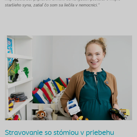
staršieho syna, zatiaľ čo som sa liečila v nemocnici.“
Stravovanie so stómiou v priebehu