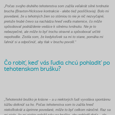
„Počas svojho druhého tehotenstva som zažila veľakrát silné tvrdnutie
brucha (Braxton-Hicksove kontrakcie - alebo tiež poslíčkovia). Bolo mi
povedané, že u tehotných žien so stómiou to nie je nič nezvyčajné,
pretože hrubé črevo sa nachádza hneď vedľa maternice, čo môže
spôsobovať podráždenie vedúce k silnému tvrdnutiu. Nie je to
nebezpečné, ale môže to byť trochu otravné a spôsobovať určité
nepohodlie. Zistila som, že kedykoľvek sa mi to stane, pomáha mi
ľahnúť si a odpočinúť, aby tlak v bruchu povolil.“
Čo robiť, keď vás ľudia chcú pohladiť po
tehotenskom brušku?
„Tehotenské bruško je krásne – a u niektorých ľudí vyvoláva spontánnu
túžbu dotknúť sa ho. Počas tehotenstva som to zažila hneď
niekoľkokrát a úprimne povedané, môže to byť celkom náročné. Raz sa
mi stalo, že mi niekto položil ruku na bruško, aby pohladil dieťa – ale