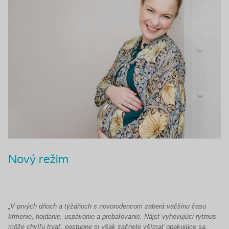
Nový režim
„V prvých dňoch a týždňoch s novorodencom zaberá väčšinu času
kŕmenie, hojdanie, uspávanie a prebaľovanie. Nájsť vyhovujúci rytmus
môže chvíľu trvať, postupne si však začnete všímať opakujúce sa