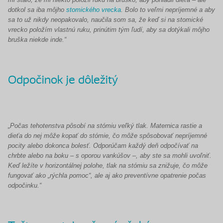
dotkol sa iba môjho
stomického vrecka
. Bolo to veľmi nepríjemné a aby
sa to už nikdy neopakovalo, naučila som sa, že keď si na stomické
vrecko položím vlastnú ruku, prinútim tým ľudí, aby sa dotýkali môjho
bruška niekde inde.“
Odpočinok je dôležitý
„Počas tehotenstva pôsobí na stómiu veľký tlak. Maternica rastie a
dieťa do nej môže kopať do stómie, čo môže spôsobovať nepríjemné
pocity alebo dokonca bolesť. Odporúčam každý deň odpočívať na
chrbte alebo na boku – s oporou vankúšov –, aby ste sa mohli uvoľniť.
Keď ležíte v horizontálnej polohe, tlak na stómiu sa znižuje, čo môže
fungovať ako „rýchla pomoc“, ale aj ako preventívne opatrenie počas
odpočinku.“