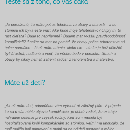
Tešte sa z toho, čo vás čaká
„Je prirodzené, že máte počas tehotenstva obavy a starosti – a so
stómiou ich býva ešte viac: Aké bude moje tehotenstvo? Ovplyvní to
rast dieťaťa? Bude to nepríjemné? Budem mať vyššiu pravdepodobnosť
komplikácií? Snažte sa mať na pamäti, že obavy počas tehotenstva sú
úplne normálne – či už máte stómiu, alebo nie – ale že je tiež dôležité
byť šťastná, nadšená a veriť, že všetko bude v poriadku. Strach a
obavy by nikdy nemali zatieniť radosť z tehotenstva a materstva.
Máte už deti?
„Ak už máte deti, odporúčam vám vytvoriť si záložný plán. V prípade,
že sa u vás náhle objavia komplikácie, je dobré vedieť, že existuje
náhradné riešenie pre zvyšok rodiny. Keď som musela byť
hospitalizovaná kvôli komplikáciám so stómiou, veľmi ma upokojilo, že
moji rodičia boli pripravení a mohli sa na týždeň postarať o môjho