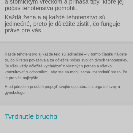
a stomickým vreckom a prináša tipy, ktoré jej
počas tehotenstva pomohli.
Každá žena a aj každé tehotenstvo sú
jedinečné, preto je dôležité zistiť, čo funguje
práve pre vás.
Každé tehotenstvo aj každé telo sú jedinečné – v tomto článku nájdete
to, čo Kirsten považovala za dôležité počas svojich dvoch tehotenstiev.
Je však vždy dôležité vychádzať z vlastných potrieb a všetko
konzultovať s odborníkmi, aby ste sa mohli sama rozhodnúť pre to, čo
je pre vás najlepšie.
Pred pôrodom je dobré prepojiť svojho operatéra chirurga so svojim
gynekológom.
Tvrdnutie brucha