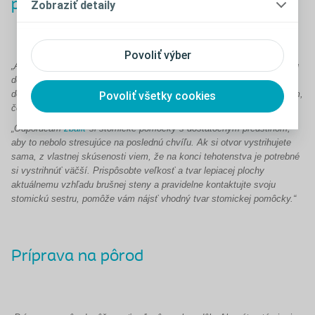
pomôcky
Zobraziť detaily
Povoliť výber
„Ako nastávajúca mamička so stómiou si musíte nielen pripraviť tašku
do pôrodnice so všetkým, čo potrebujete pre bábätko, ale tiež si vziať
dobre vybavenú tašku so stomickými pomôckami a všetkým ostatným,
Povoliť všetky cookies
čo by ste mohli potrebovať."
„
Odporúčam
zbaliť
si stomické pomôcky s dostatočným predstihom,
aby to nebolo stresujúce na poslednú chvíľu. Ak si otvor vystrihujete
sama, z vlastnej skúsenosti viem, že na konci tehotenstva je potrebné
si vystrihnúť väčší.
Prispôsobte veľkosť a tvar lepiacej plochy
aktuálnemu vzhľadu brušnej steny a pravidelne kontaktujte svoju
stomickú sestru, pomôže vám nájsť vhodný tvar stomickej pomôcky
.“
Príprava na pôrod