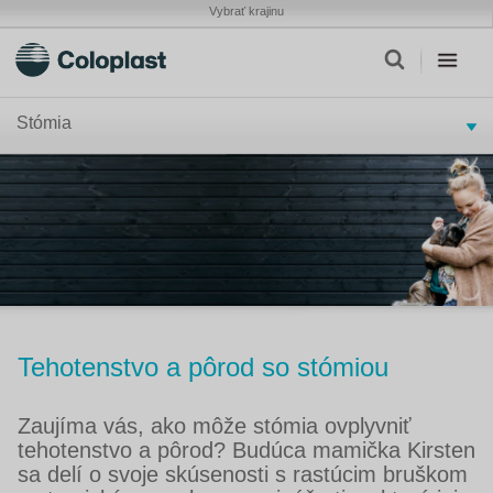
Vybrať krajinu
Stómia
Tehotenstvo a pôrod so stómiou
Zaujíma vás, ako môže stómia ovplyvniť
tehotenstvo a pôrod? Budúca mamička Kirsten
sa delí o svoje skúsenosti s rastúcim bruškom