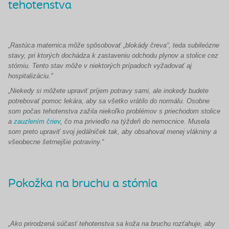
tehotenstva
„R
astúca maternica môže spôsobovať „blokády čreva“, teda subileózne
stavy, pri ktorých dochádza k zastaveniu odchodu plynov a stolice cez
stómiu. Tento stav môže v niektorých prípadoch vyžadovať aj
hospitalizáciu."
„
Niekedy si môžete upraviť príjem potravy sami, ale inokedy budete
potrebovať pomoc lekára, aby sa všetko vrátilo do normálu. Osobne
som počas tehotenstva zažila niekoľko problémov s priechodom stolice
a
zauzlením čriev
, čo ma priviedlo na týždeň do nemocnice. Musela
som preto upraviť svoj jedálniček tak, aby obsahoval menej vlákniny a
všeobecne šetrnejšie potraviny.“
Pokožka na bruchu a stómia
„Ako prirodzená súčasť tehotenstva sa koža na bruchu rozťahuje, aby