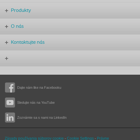
Produkty
O nás
Kontaktujte nás
Dajte nám like na Facebooku
Sledujte nás na YouTube
Zoznámte sa s nami na LinkedIn
Zásady používania súborov cookie
-
Cookie Settings
-
Právne