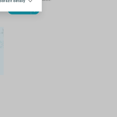
obraziť detaily
Zistiť viac