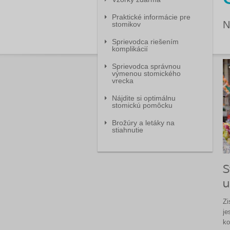
Praktické informácie pre
N
stomikov
Sprievodca riešením
komplikácií
Sprievodca správnou
výmenou stomického
vrecka
Nájdite si optimálnu
stomickú pomôcku
Brožúry a letáky na
stiahnutie
S
u
Zi
je
ko