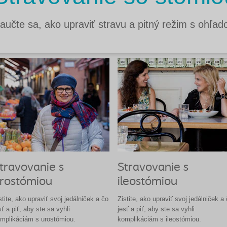
aučte sa, ako upraviť stravu a pitný režim s ohľa
travovanie s
Stravovanie s
rostómiou
ileostómiou
stite, ako upraviť svoj jedálniček a čo
Zistite, ako upraviť svoj jedálniček a
sť a piť, aby ste sa vyhli
jesť a piť, aby ste sa vyhli
mplikáciám s urostómiou.
komplikáciám s ileostómiou.