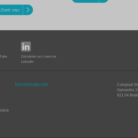
Zistiť viac
Zoznámte sa s nami na
uTube
LinkedIn
Kontaktujte nás
Coloplast Slo
Galvaniho 1
821 04 Brat
zácie