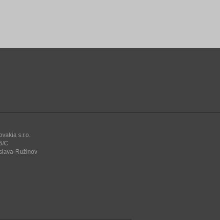
vakia s.r.o.
5/C
islava-Ružinov