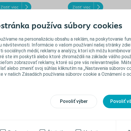
Zistiť viac
Zistiť viac
stránka používa súbory cookies
užívame na personalizáciu obsahu a reklám, na poskytovanie fun
u návštevnosti. Informácie o vašom používaní našej stránky zdie
ti sociálnych médií, reklamy a analýzy, ktorí ich môžu kombinovať
ré ste im poskytli alebo ktoré zhromaždili na základe vášho použ
s cieľom zobrazovať reklamy, ktoré sú pre vás relevantnejšie. Mát
ať alebo zmeniť svoj súhlas kliknutím na „Nastavenia súborov co
te v našich Zásadách používania súborov cookie a Oznámení o 
itný režim stomikov
Mýty a fakty o
stravovaní so stómio
e zdravie stomika je zásadný príjem
Povoliť výber
Povoliť v
statočného množstva vody. Najmä
Možno ste počuli, že huby alebo lep
eostomikom hrozí strata tekutín a s
spôsobujú nadúvanie. Nemusí to vša
m spojené komplikácie.
byť nutne pravda – a rozhodne nie je
dôvod sa týmto potravinám úplne
Zistiť viac
vyhýbať len kvôli ich zlej povesti.