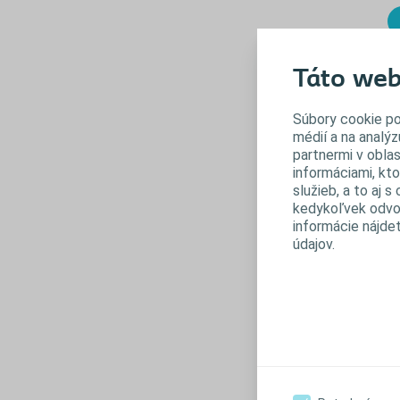
Táto web
Súbory cookie po
médií a na analýz
partnermi v oblas
informáciami, kto
služieb, a to aj 
kedykoľvek odvol
informácie nájde
údajov.
P
Pr
do
il
tý