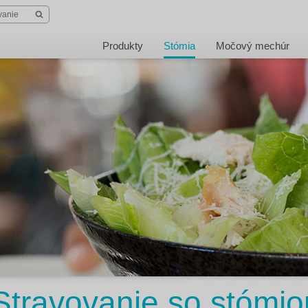
Produkty
Stómia
Močový mechúr
Stravovanie so stómio