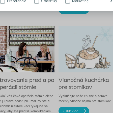
Z
Preferencie
Štatistiky
Marketing
Zistiť viac
travovanie pred a po
Vianočná kuchárka
perácii stómie
pre stomikov
kiaľ vás čaká operácia stómie alebo
Vyskúšajte naše chutné a zdravé
e ju práve podstúpili, mali by ste si
recepty vhodné najmä pre stomikov.
edomiť niektoré veci týkajúce sa
ravy, aby ste predišli komplikáciám.
Zistiť viac