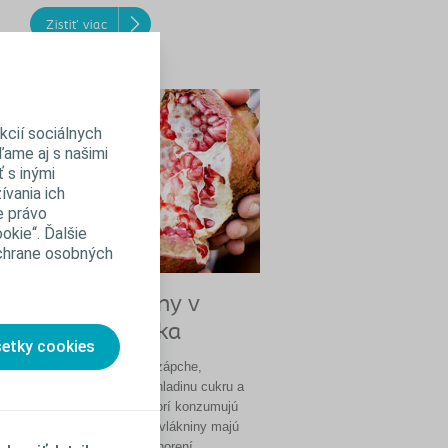
Zistiť viac
kcií sociálnych
ľame aj s našimi
 s inými
ívania ich
e právo
okie“. Ďalšie
ochrane osobných
Úloha vlákniny v
u
strave stomika
šetky cookies
ok
Vláknina pôsobí proti zápche,
k
divertikulóze, znižuje hladinu cukru a
tukov v krvi. Ľudia, ktorí konzumujú
dostatočné množstvo vlákniny majú
menej chronických ochorení.