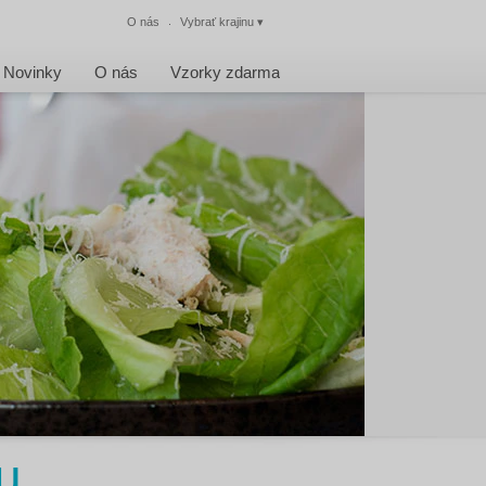
O nás
Vybrať krajinu
▾
Zatvoriť
Novinky
O nás
Vzorky zdarma
u