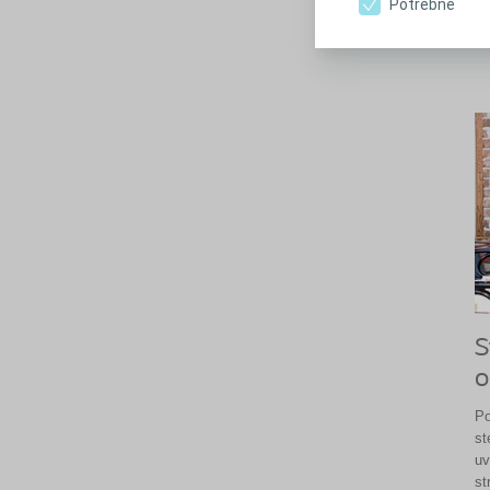
Potrebné
S
o
Po
st
uv
st