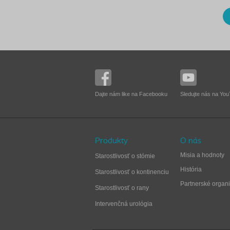
Dajte nám like na Facebooku
Sledujte nás na Yo
Produkty
O nás
Misia a hodnoty
Starostlivosť o stómie
História
Starostlivosť o kontinenciu
Partnerské organi
Starostlivosť o rany
Intervenčná urológia