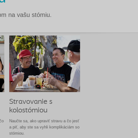
dom na vašu stómiu.
Stravovanie s
kolostómiou
 čo
Naučte sa, ako upraviť stravu a čo jesť
a piť, aby ste sa vyhli komplikáciám so
stómiou.